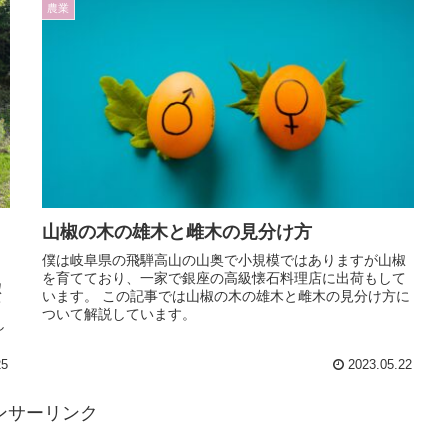
農業
山椒の木の雄木と雌木の見分け方
僕は岐阜県の飛騨高山の山奥で小規模ではありますが山椒
を育てており、一家で銀座の高級懐石料理店に出荷もして
椒
います。 この記事では山椒の木の雄木と雌木の見分け方に
て
ついて解説しています。
し
25
2023.05.22
ンサーリンク