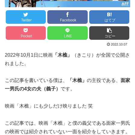
Twitter
Facebook
はてブ
Pocket
LINE
コピー
2022.10.07
2022年10月1日に映画
「木樵」
（きこり）が全国で公開さ
れました。
この記事を書いている僕は、
「木樵」
の主役である、
面家
一男氏の4女の夫（義子）
です。
映画「木樵」にも少しだけ映りました 笑
この記事では、映画「木樵」と僕の義父である面家一男氏
の映画では紹介されていない一面を紹介をしていきます。