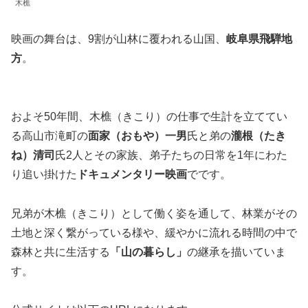
木樵
映画の舞台は、9割が山林に覆われる山国、
岐阜県飛騨地
方
。
およそ50年間、木樵（きこり）の仕事で生計を立ててい
る高山市滝町の
面家（おもや）一男
氏と弟の
瀧根（たき
ね）清司
氏2人とその家族、弟子たちの日常を1年にわた
り追い掛けた
ドキュメンタリー映画
でです。
兄弟が木樵（きこり）として働く姿を通して、林業がその
土地と深く繋がっている様や、緩やかに流れる時間の中で
森林と共に生活する
「山の暮らし」
の継承を描いていま
す。