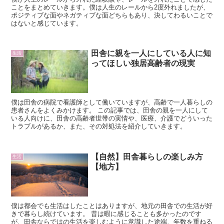
ことをまとめていきます。僕は人生のレールから2度外れましたが、
ポジティブな面やネガティブな面どちらもあり、決してわるいことで
はないと感じています。
田舎に親を一人にしている人に知
生活
ってほしい独居高齢者の現実
僕は田舎の病院で看護師として働いていますが、高齢で一人暮らしの
患者さんをよくみかけます。 この記事では、田舎の親を一人にして
いる人向けに、田舎の高齢者世帯の実情や、医療、介護でどういった
トラブルがあるか、また、その対処法を紹介していきます。
【自然】田舎暮らしの楽しみ方
生活
【地方】
僕は都会でも生活はしたことはありますが、地元の田舎での生活が好
きで暮らし続けています。 昔は暇に感じることも多かったのです
が、田舎ならではの生活を楽しむように意識した途端、年数を重ねる