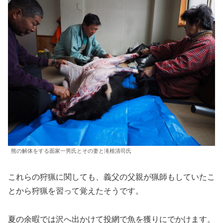
熊の解体をする面家一男氏とその妻と滝根清司氏
これらの狩猟に関しても、義父の父親が猟師もしていたこ
とから狩猟を習って覚えたそうです。
夏の余暇では沢へ出かけて投網で魚を獲りにでかけます。