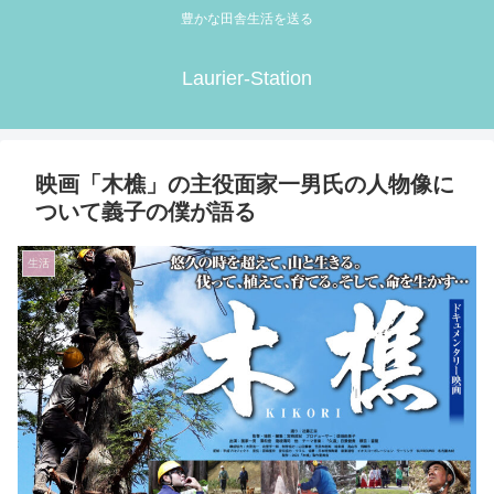
豊かな田舎生活を送る
Laurier-Station
映画「木樵」の主役面家一男氏の人物像に
ついて義子の僕が語る
生活