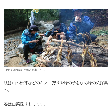
4女（僕の妻）と僕と面家一男氏
秋は山へ松茸などのキノコ狩りや蜂の子を求め蜂の巣採集
へ。
春は山菜採りもします。