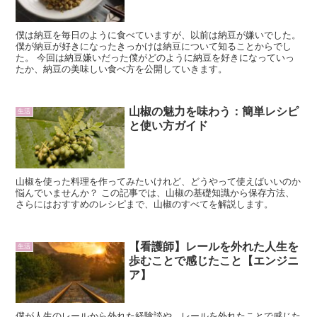
僕は納豆を毎日のように食べていますが、以前は納豆が嫌いでした。
僕が納豆が好きになったきっかけは納豆について知ることからでし
た。 今回は納豆嫌いだった僕がどのように納豆を好きになっていっ
たか、納豆の美味しい食べ方を公開していきます。
山椒の魅力を味わう：簡単レシピ
生活
と使い方ガイド
山椒を使った料理を作ってみたいけれど、どうやって使えばいいのか
悩んでいませんか？ この記事では、山椒の基礎知識から保存方法、
さらにはおすすめのレシピまで、山椒のすべてを解説します。
【看護師】レールを外れた人生を
生活
歩むことで感じたこと【エンジニ
ア】
僕が人生のレールから外れた経験談や、レールを外れたことで感じた